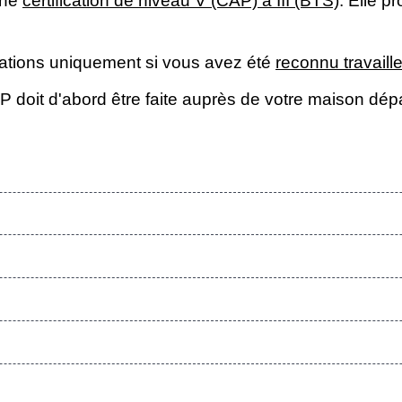
une
certification de niveau V (CAP) à III (BTS)
. Elle 
ations uniquement si vous avez été
reconnu travail
 doit d'abord être faite auprès de votre maison dé