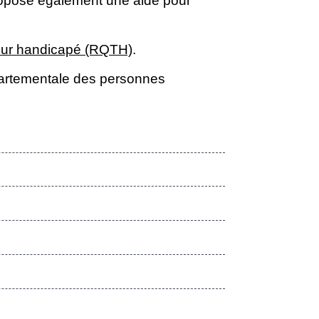
propose également une aide pour
leur handicapé (RQTH)
.
partementale des personnes