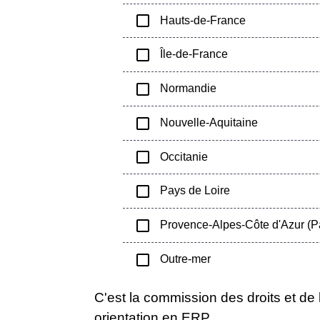
check_box_outline_blank
Hauts-de-France
check_box_outline_blank
Île-de-France
check_box_outline_blank
Normandie
check_box_outline_blank
Nouvelle-Aquitaine
check_box_outline_blank
Occitanie
check_box_outline_blank
Pays de Loire
check_box_outline_blank
Provence-Alpes-Côte d'Azur (P
check_box_outline_blank
Outre-mer
C'est la commission des droits et d
orientation en ERP.