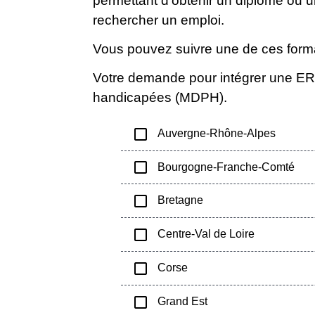
permettant d'obtenir un diplôme ou 
rechercher un emploi.
Vous pouvez suivre une de ces form
Votre demande pour intégrer une ERP
handicapées (MDPH).
check_box_outline_blank
Auvergne-Rhône-Alpes
check_box_outline_blank
Bourgogne-Franche-Comté
check_box_outline_blank
Bretagne
check_box_outline_blank
Centre-Val de Loire
check_box_outline_blank
Corse
check_box_outline_blank
Grand Est