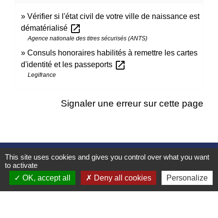
Vérifier si l'état civil de votre ville de naissance est
open_in_new
dématérialisé
Agence nationale des titres sécurisés (ANTS)
Consuls honoraires habilités à remettre les cartes
open_in_new
d'identité et les passeports
Legifrance
Signaler une erreur sur cette page
Contacts
This site uses cookies and gives you control over what you want
to activate
Mairie d’Izieu
OK, accept all
Deny all cookies
Personalize
25, rue des Lauzes
01300 Izieu - FRANCE