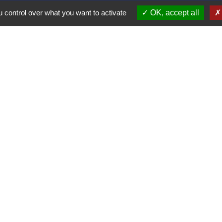
01300 Izieu - FRANCE
 control over what you want to activate
OK, accept all
+33 4 79 87 23 00
Contact par formulaire
collectivités
e communes Bugey Sud
ier Cordon
t Gelignieux
tel
ax
tique de confidentialité
-
Accessibilité
-
Plan du site