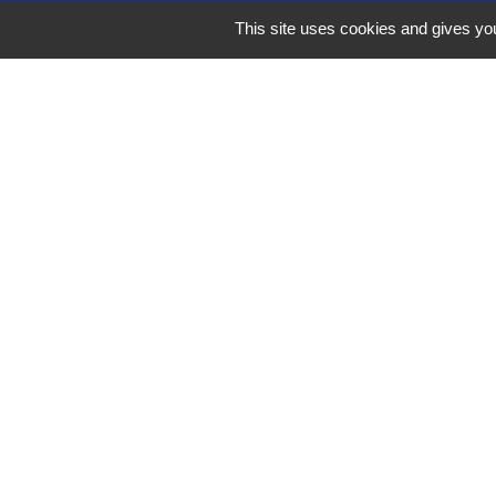
This site uses cookies and gives you
Liens 
Communauté d
Commune Brégn
Commune Murs e
Sitcom de Mores
Bugey Sud Trim
Mentions légales
-
Poli