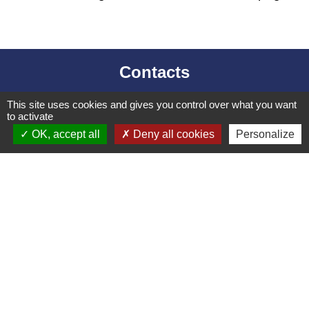
Contacts
Mairie d’Izieu
This site uses cookies and gives you control over what you want
25, rue des Lauzes
to activate
OK, accept all
Deny all cookies
Personalize
01300 Izieu - FRANCE
+33 4 79 87 23 00
Contact par formulaire
Liens collectivités
Communauté de communes Bugey Sud
Commune Brégnier Cordon
Commune Murs et Gelignieux