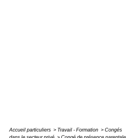
Accueil particuliers
>
Travail - Formation
>
Congés
dans le secteur privé
>
Congé de présence parentale