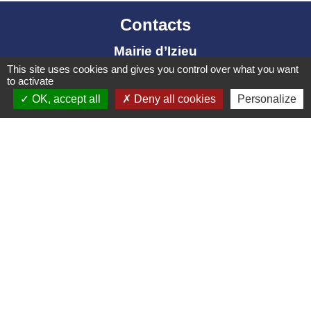
Contacts
Mairie d’Izieu
This site uses cookies and gives you control over what you want
25, rue des Lauzes
to activate
01300 Izieu - FRANCE
OK, accept all
Deny all cookies
Personalize
+33 4 79 87 23 00
Contact par formulaire
Liens collectivités
Communauté de communes Bugey Sud
Commune Brégnier Cordon
Commune Murs et Gelignieux
Sitcom de Morestel
Bugey Sud Trimax