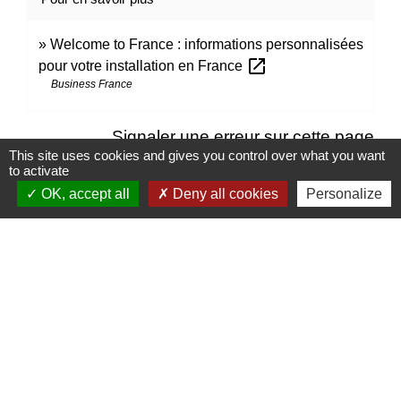
Welcome to France : informations personnalisées
open_in_new
pour votre installation en France
Business France
Signaler une erreur sur cette page
This site uses cookies and gives you control over what you want
to activate
OK, accept all
Deny all cookies
Personalize
Contacts
Mairie d’Izieu
25, rue des Lauzes
01300 Izieu - FRANCE
+33 4 79 87 23 00
Contact par formulaire