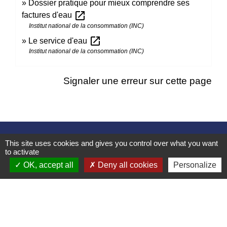
Dossier pratique pour mieux comprendre ses
open_in_new
factures d'eau
Institut national de la consommation (INC)
open_in_new
Le service d'eau
Institut national de la consommation (INC)
Signaler une erreur sur cette page
Contacts
This site uses cookies and gives you control over what you want
to activate
Mairie d’Izieu
OK, accept all
Deny all cookies
Personalize
25, rue des Lauzes
01300 Izieu - FRANCE
+33 4 79 87 23 00
Contact par formulaire