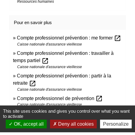
Ressources humaines
Pour en savoir plus
open_in_new
Compte professionnel prévention : me former
Caisse nationale d'assurance vieillesse
Compte professionnel prévention : travailler à
open_in_new
temps partiel
Caisse nationale d'assurance vieillesse
Compte professionnel prévention : partir à la
open_in_new
retraite
Caisse nationale d'assurance vieillesse
open_in_new
Compte professionnel de prévention
Caisse nationale d'assurance vieillesse
This site uses cookies and gives you control over what you want
to activate
Signaler une erreur sur cette page
OK, accept all
Deny all cookies
Personalize