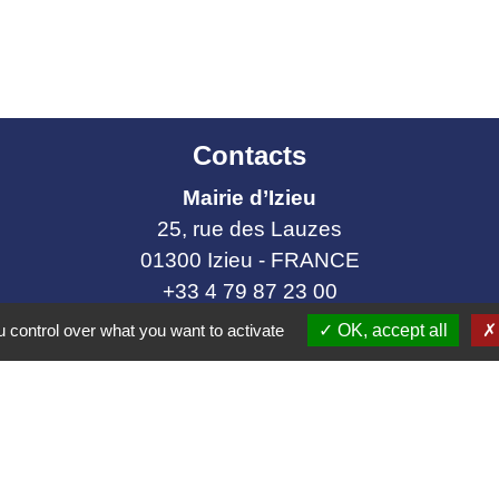
Contacts
Mairie d’Izieu
25, rue des Lauzes
01300 Izieu - FRANCE
+33 4 79 87 23 00
Contact par formulaire
 control over what you want to activate
OK, accept all
collectivités
e communes Bugey Sud
ier Cordon