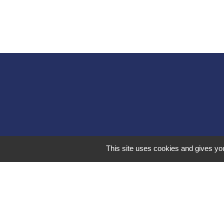
This site uses cookies and gives you
Liens 
Communauté d
Commune Brégn