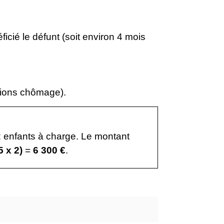
éficié le défunt (soit environ 4 mois
ations chômage).
2 enfants à charge. Le montant
5 x 2)
=
6 300 €
.