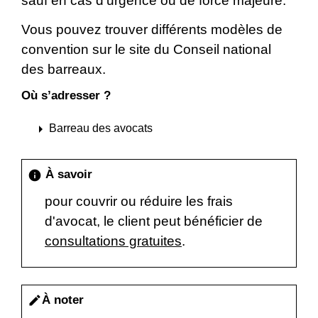
sauf en cas d'urgence ou de force majeure.
Vous pouvez trouver différents modèles de
convention sur le site du Conseil national
des barreaux.
Où s’adresser ?
arrow_right
Barreau des avocats
À savoir
info
pour couvrir ou réduire les frais
d'avocat, le client peut bénéficier de
consultations gratuites
.
À noter
edit