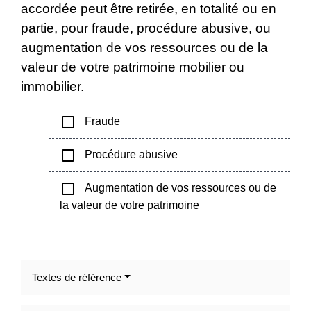
accordée peut être retirée, en totalité ou en
partie, pour fraude, procédure abusive, ou
augmentation de vos ressources ou de la
valeur de votre patrimoine mobilier ou
immobilier.
check_box_outline_blank
Fraude
check_box_outline_blank
Procédure abusive
check_box_outline_blank
Augmentation de vos ressources ou de
la valeur de votre patrimoine
Textes de référence