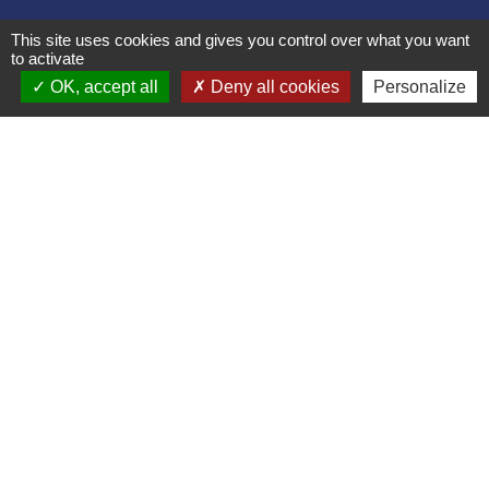
This site uses cookies and gives you control over what you want
Liens collectivités
to activate
OK, accept all
Deny all cookies
Personalize
Communauté de communes Bugey Sud
Commune Brégnier Cordon
Commune Murs et Gelignieux
Sitcom de Morestel
Bugey Sud Trimax
Mentions légales
-
Politique de confidentialité
-
Accessibilité
-
Plan du site
-
Gestion des cookies
Site créé en partenariat avec Réseau des Communes