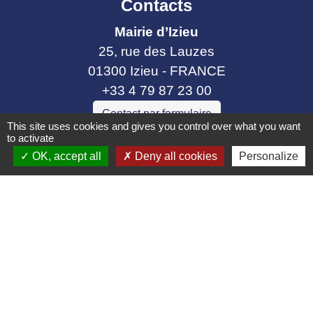
Contacts
Mairie d’Izieu
25, rue des Lauzes
01300 Izieu - FRANCE
+33 4 79 87 23 00
Contact par formulaire
This site uses cookies and gives you control over what you want
to activate
OK, accept all
Deny all cookies
Personalize
Liens collectivités
Communauté de communes Bugey Sud
Commune Brégnier Cordon
Commune Murs et Gelignieux
Sitcom de Morestel
Bugey Sud Trimax
Mentions légales
-
Politique de confidentialité
-