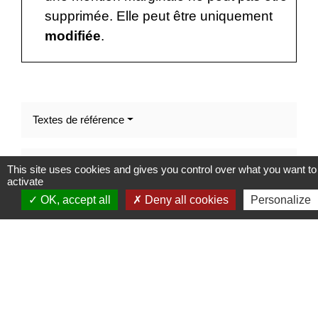
supprimée. Elle peut être uniquement
modifiée
.
Textes de référence
Services en ligne et formulaires
This site uses cookies and gives you control over what you want to
activate
OK, accept all
Deny all cookies
Personalize
Questions ? Réponses !
Y a-t-il une durée de validité d'un acte d'état civil ?
Comment corriger un acte d'état civil (erreur,
coquille, double tiret) ?