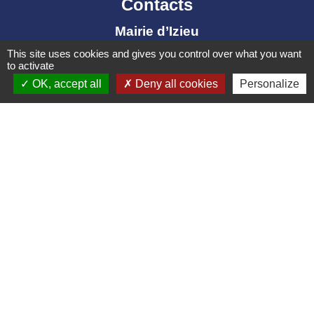
Contacts
Mairie d’Izieu
25, rue des Lauzes
This site uses cookies and gives you control over what you want
to activate
01300 Izieu - FRANCE
OK, accept all
Deny all cookies
Personalize
+33 4 79 87 23 00
Contact par formulaire
Liens collectivités
Communauté de communes Bugey Sud
Commune Brégnier Cordon
Commune Murs et Gelignieux
Sitcom de Morestel
Bugey Sud Trimax
Mentions légales
-
Politique de confidentialité
-