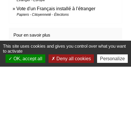
Étranger - Europe
Vote d'un Français installé à l'étranger
Papiers - Citoyenneté - Élections
Pour en savoir plus
This site uses cookies and gives you control over what you want
open_in_new
Mise en place du répertoire électoral unique
to activate
Institut national de la statistique et des études économiques
OK, accept all
Deny all cookies
Personalize
(Insee)
Signaler une erreur sur cette page
Contacts
Mairie d’Izieu
25, rue des Lauzes