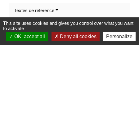
Textes de référence
This site uses cookies and gives you control over what you want
to activate
Services en ligne et formulaires
OK, accept all
Deny all cookies
Personalize
Et aussi
Modification des statuts d'une association
Formalités administratives d'une association
Signaler une erreur sur cette page
Contacts
Mairie d’Izieu