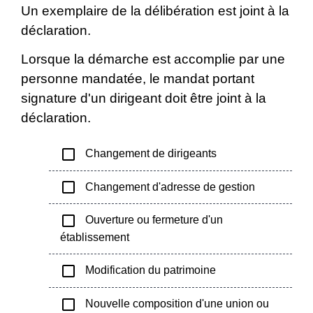
Un exemplaire de la délibération est joint à la
déclaration.
Lorsque la démarche est accomplie par une
personne mandatée, le mandat portant
signature d'un dirigeant doit être joint à la
déclaration.
check_box_outline_blank
Changement de dirigeants
check_box_outline_blank
Changement d'adresse de gestion
check_box_outline_blank
Ouverture ou fermeture d'un
établissement
check_box_outline_blank
Modification du patrimoine
check_box_outline_blank
Nouvelle composition d'une union ou