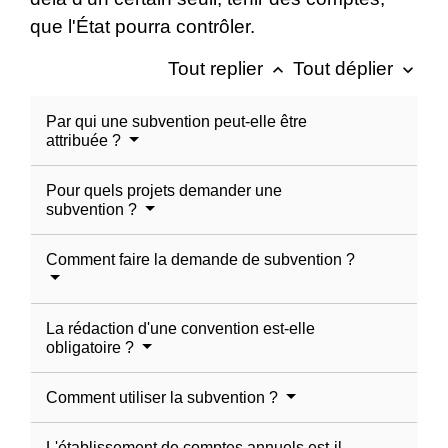
que l'État pourra contrôler.
Tout replier
Tout déplier
keyboard_arrow_up
keyboard_arrow_down
Par qui une subvention peut-elle être
attribuée ?
Pour quels projets demander une
subvention ?
Comment faire la demande de subvention ?
La rédaction d'une convention est-elle
obligatoire ?
Comment utiliser la subvention ?
L'établissement de comptes annuels est-il