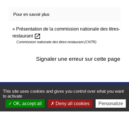
Pour en savoir plus
Présentation de la commission nationale des titres-
open_in_new
restaurant
Commission nationale des titres-restaurant (CNTR)
Signaler une erreur sur cette page
Contacts
This site uses cookies and gives you control over what you want
to activate
Mairie d’Izieu
OK, accept all
Deny all cookies
Personalize
25, rue des Lauzes
01300 Izieu - FRANCE
+33 4 79 87 23 00