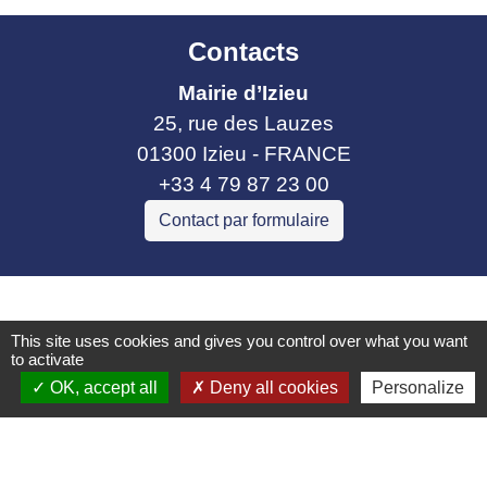
Contacts
Mairie d’Izieu
25, rue des Lauzes
01300 Izieu - FRANCE
+33 4 79 87 23 00
Contact par formulaire
Liens collectivités
This site uses cookies and gives you control over what you want
Communauté de communes Bugey Sud
to activate
Commune Brégnier Cordon
OK, accept all
Deny all cookies
Personalize
Commune Murs et Gelignieux
Sitcom de Morestel
Bugey Sud Trimax